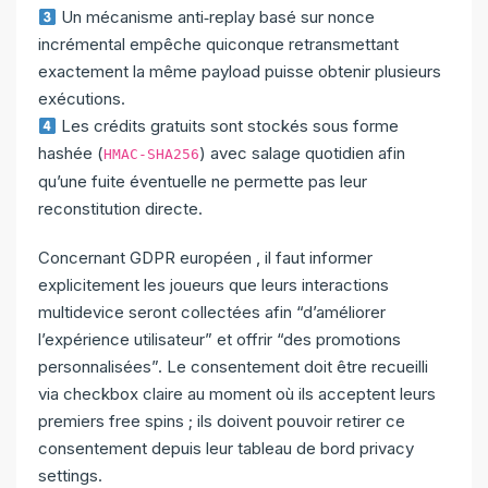
Un mécanisme anti‑replay basé sur nonce
incrémental empêche quiconque retransmettant
exactement la même payload puisse obtenir plusieurs
exécutions.
Les crédits gratuits sont stockés sous forme
hashée (
) avec salage quotidien afin
HMAC-SHA256
qu’une fuite éventuelle ne permette pas leur
reconstitution directe.
Concernant GDPR européen , il faut informer
explicitement les joueurs que leurs interactions
multidevice seront collectées afin “d’améliorer
l’expérience utilisateur” et offrir “des promotions
personnalisées”. Le consentement doit être recueilli
via checkbox claire au moment où ils acceptent leurs
premiers free spins ; ils doivent pouvoir retirer ce
consentement depuis leur tableau de bord privacy
settings.