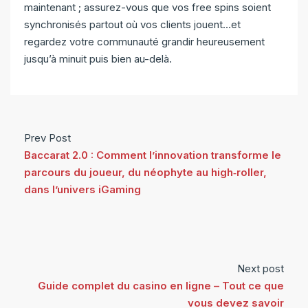
maintenant ; assurez-vous que vos free spins soient
synchronisés partout où vos clients jouent…et
regardez votre communauté grandir heureusement
jusqu’à minuit puis bien au-delà.
Prev Post
Baccarat 2.0 : Comment l’innovation transforme le
parcours du joueur, du néophyte au high‑roller,
dans l’univers iGaming
Next post
Guide complet du casino en ligne – Tout ce que
vous devez savoir