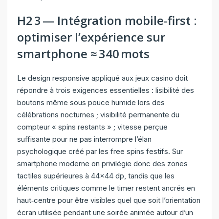
H2 3 — Intégration mobile‑first :
optimiser l’expérience sur
smartphone ≈ 340 mots
Le design responsive appliqué aux jeux casino doit
répondre à trois exigences essentielles : lisibilité des
boutons même sous pouce humide lors des
célébrations nocturnes ; visibilité permanente du
compteur « spins restants » ; vitesse perçue
suffisante pour ne pas interrompre l’élan
psychologique créé par les free spins festifs. Sur
smartphone moderne on privilégie donc des zones
tactiles supérieures à 44×44 dp, tandis que les
éléments critiques comme le timer restent ancrés en
haut‑centre pour être visibles quel que soit l’orientation
écran utilisée pendant une soirée animée autour d’un