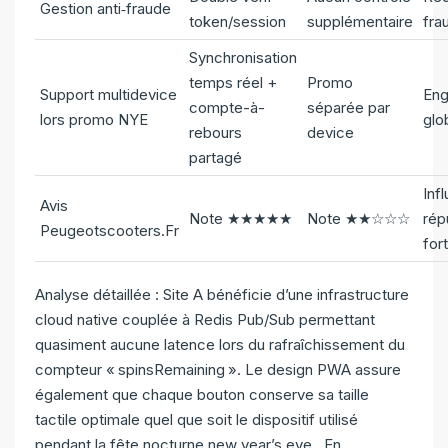
Gestion anti‑fraude
token/session
supplémentaire
fra
Synchronisation
temps réel +
Promo
Support multidevice
En
compte-à-
séparée par
lors promo NYE
glo
rebours
device
partagé
Inf
Avis
Note ★★★★★
Note ★★☆☆☆
rép
Peugeotscooters.Fr
for
Analyse détaillée : Site A bénéficie d’une infrastructure
cloud native couplée à Redis Pub/Sub permettant
quasiment aucune latence lors du rafraîchissement du
compteur « spinsRemaining ». Le design PWA assure
également que chaque bouton conserve sa taille
tactile optimale quel que soit le dispositif utilisé
pendant la fête nocturne new year’s eve . En