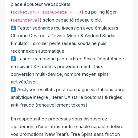
place écouteur websockets
(
) ou polling léger
socket.on(« spinUpdate », …)
(
) selon capacité réseau cible.
setInterval
Tester scénarios multi‑session avec émulateurs
Chrome DevTools Device Mode & Android Studio
Emulator ; simuler perte réseau soudaine puis
reconnexion automatique.
Lancer campagne pilote «Free Spins Début Année»
en suivant KPI définis précédemment : taux
conversion multi-device, nombre moyen spins
activés/user.
Analyser résultats post‑campagne via tableau bord
analytique intégré ; itérer UX (taille boutons) & règles
anti-fraude (renouvellement tokens).
En respectant ce processus vous disposerez
rapidement d’une infrastructure fiable capable délivrer
vos promotions New Year’s Free Spins sans friction