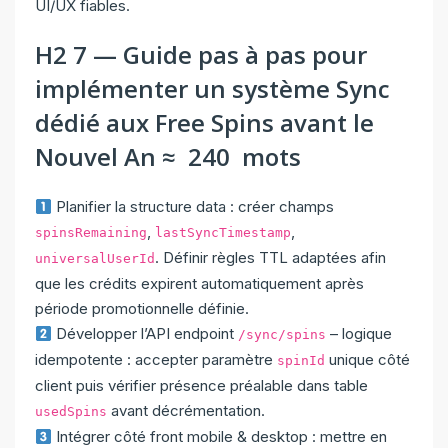
UI/UX fiables.
H2 7 — Guide pas à pas pour
implémenter un système Sync
dédié aux Free Spins avant le
Nouvel An ≈ 240 mots
Planifier la structure data : créer champs
,
,
spinsRemaining
lastSyncTimestamp
. Définir règles TTL adaptées afin
universalUserId
que les crédits expirent automatiquement après
période promotionnelle définie.
Développer l’API endpoint
– logique
/sync/spins
idempotente : accepter paramètre
unique côté
spinId
client puis vérifier présence préalable dans table
avant décrémentation.
usedSpins
Intégrer côté front mobile & desktop : mettre en