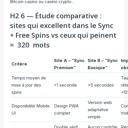
Bitcoin casino ou casino crypto .
H2 6 — Étude comparative :
sites qui excellent dans le Sync
+ Free Spins vs ceux qui peinent
≈ 320 mots
Site A – “Sync
Site B – “Sync
Im
Critère
Premium”
Basique”
ob
Temps moyen de
Tau
mise à jour des
<1 seconde
>5 secondes
rét
spins
+1
Version web
Disponibilité Mobile
Design PWA
Con
adaptative
UI
complet
mo
simple
Double vérif
Aucun contrôle
Réd