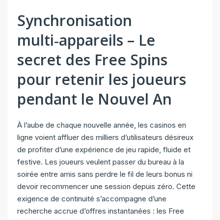
Synchronisation
multi‑appareils – Le
secret des Free Spins
pour retenir les joueurs
pendant le Nouvel An
À l’aube de chaque nouvelle année, les casinos en
ligne voient affluer des milliers d’utilisateurs désireux
de profiter d’une expérience de jeu rapide, fluide et
festive. Les joueurs veulent passer du bureau à la
soirée entre amis sans perdre le fil de leurs bonus ni
devoir recommencer une session depuis zéro. Cette
exigence de continuité s’accompagne d’une
recherche accrue d’offres instantanées : les Free