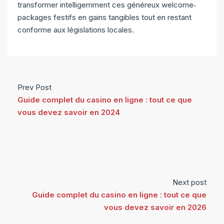
transformer intelligemment ces généreux welcome‐
packages festifs en gains tangibles tout en restant
conforme aux législations locales.​
Prev Post
Guide complet du casino en ligne : tout ce que
vous devez savoir en 2024
Next post
Guide complet du casino en ligne : tout ce que
vous devez savoir en 2026