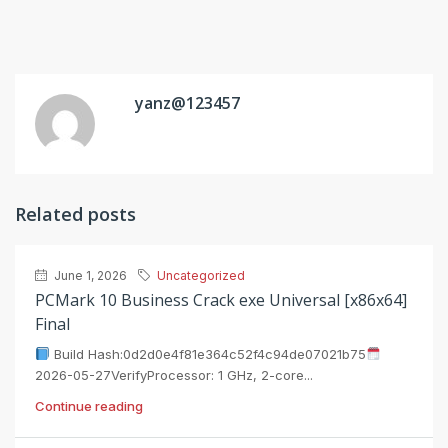
yanz@123457
Related posts
June 1, 2026
Uncategorized
PCMark 10 Business Crack exe Universal [x86x64]
Final
Build Hash:0d2d0e4f81e364c52f4c94de07021b75
2026-05-27VerifyProcessor: 1 GHz, 2-core...
Continue reading