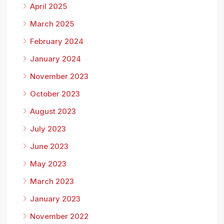
April 2025
March 2025
February 2024
January 2024
November 2023
October 2023
August 2023
July 2023
June 2023
May 2023
March 2023
January 2023
November 2022