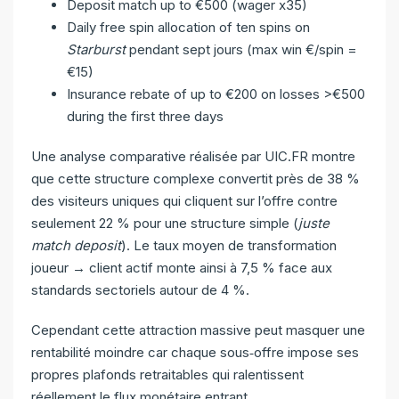
Deposit match up to €500 (wager x35)
Daily free spin allocation of ten spins on
Starburst
pendant sept jours (max win €/spin =
€15)
Insurance rebate of up to €200 on losses >€500
during the first three days
Une analyse comparative réalisée par UIC.FR montre
que cette structure complexe convertit près de 38 %
des visiteurs uniques qui cliquent sur l’offre contre
seulement 22 % pour une structure simple (
juste
match deposit
). Le taux moyen de transformation
joueur → client actif monte ainsi à 7,5 % face aux
standards sectoriels autour de 4 %.
Cependant cette attraction massive peut masquer une
rentabilité moindre car chaque sous‑offre impose ses
propres plafonds retraitables qui ralentissent
réellement le flux monétaire entrant.