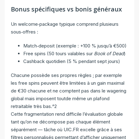
Bonus spécifiques vs boni​s généraux
Un welcome‑package typique comprend plusieurs
sous‑offres :
Match‑deposit (exemple : +100 % jusqu’à €500)
Free spins (50 tours valables sur
Book of Dead
)
Cashback quotidien (5 % pendant sept jours)
Chacune possède ses propres règles ; par exemple
les free spins peuvent être limitées à un gain maximal
de €30 chacune et ne comptent pas dans le wagering
global mais imposent toutde même un plafond
retraitable très bas.^2
Cette fragmentation rend difficile l’évaluation globale
tant qu’on ne décompose pas chaque élément
séparément — tâche où UIC.FR excelle grâce à ses
filtres personnalisés permettant d’afficher uniquement