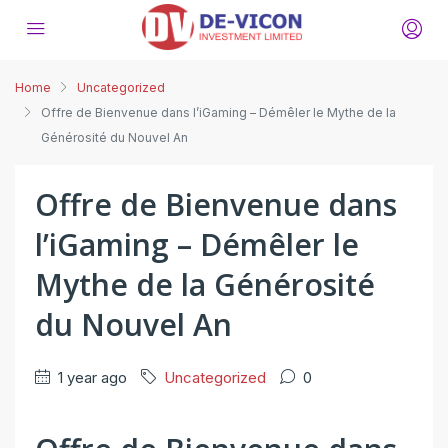
Home
Uncategorized
Offre de Bienvenue dans l’iGaming – Démêler le Mythe de la
Générosité du Nouvel An
Offre de Bienvenue dans
l’iGaming – Démêler le
Mythe de la Générosité
du Nouvel An
1 year ago
Uncategorized
0