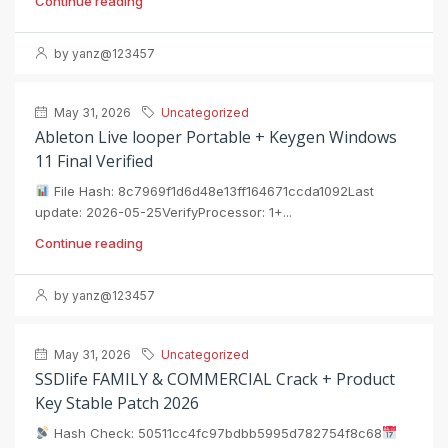
Continue reading
by yanz@123457
May 31, 2026
Uncategorized
Ableton Live looper Portable + Keygen Windows
11 Final Verified
File Hash: 8c7969f1d6d48e13ff164671ccda1092Last
update: 2026-05-25VerifyProcessor: 1+...
Continue reading
by yanz@123457
May 31, 2026
Uncategorized
SSDlife FAMILY & COMMERCIAL Crack + Product
Key Stable Patch 2026
Hash Check: 50511cc4fc97bdbb5995d782754f8c68