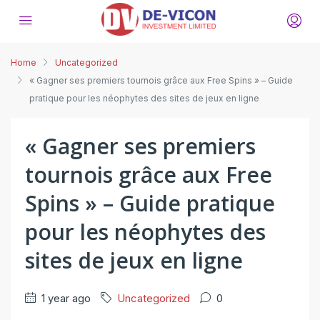
Home
Uncategorized
« Gagner ses premiers tournois grâce aux Free Spins » – Guide
pratique pour les néophytes des sites de jeux en ligne
« Gagner ses premiers
tournois grâce aux Free
Spins » – Guide pratique
pour les néophytes des
sites de jeux en ligne
1 year ago
Uncategorized
0