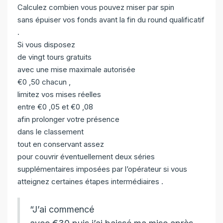
Calculez combien vous pouvez miser par spin
sans épuiser vos fonds avant la fin du round qualificatif
.
Si vous disposez
de vingt tours gratuits
avec une mise maximale autorisée
€0 ,50 chacun ,
limitez vos mises réelles
entre €0 ,05 et €0 ,08
afin prolonger votre présence
dans le classement
tout en conservant assez
pour couvrir éventuellement deux séries
supplémentaires imposées par l’opérateur si vous
atteignez certaines étapes intermédiaires .
“J’ai commencé