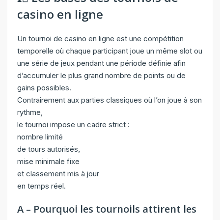
casino en ligne
Un tournoi de casino en ligne est une compétition
temporelle où chaque participant joue un même slot ou
une série de jeux pendant une période définie afin
d’accumuler le plus grand nombre de points ou de
gains possibles.
Contrairement aux parties classiques où l’on joue à son
rythme,
le tournoi impose un cadre strict :
nombre limité
de tours autorisés,
mise minimale fixe
et classement mis à jour
en temps réel.
A – Pourquoi les tournoils attirent les