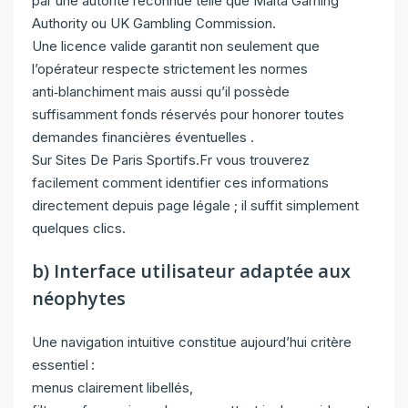
par une autorité reconnue telle que Malta Gaming
Authority ou UK Gambling Commission.
Une licence valide garantit non seulement que
l’opérateur respecte strictement les normes
anti‑blanchiment mais aussi qu’il possède
suffisamment fonds réservés pour honorer toutes
demandes financières éventuelles .
Sur Sites De Paris Sportifs.Fr vous trouverez
facilement comment identifier ces informations
directement depuis page légale ; il suffit simplement
quelques clics.
b) Interface utilisateur adaptée aux
néophytes
Une navigation intuitive constitue aujourd’hui critère
essentiel :
menus clairement libellés,