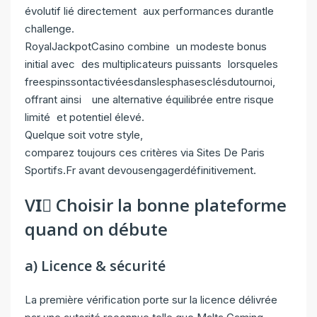
évolutif lié directement aux performances durant­le
challenge.
RoyalJackpotCasino combine un modest​e bonus
initial avec des multiplicateurs puissants lorsque​les​
free​spins​sont​activées​dans​les​phases​clés​du​tournoi,
offrant ainsi une alternative équilibrée entre risque
limité et potentiel élevé.
Quelque soit votre style,
comparez toujours ces critères via Sites De Paris
Sportifs.Fr avant ​de​vous​engager​définitivement.
VI️⃣ Choisir la bonne plateforme
quand on débute
a) Licence & sécurité
La première vérification porte sur la licence délivrée