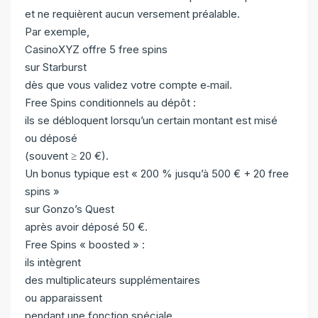
et ne requièrent aucun versement préalable.
Par exemple,
CasinoXYZ offre 5 free spins
sur Starburst
dès que vous validez votre compte e‑mail.
Free Spins conditionnels au dépôt :
ils se débloquent lorsqu’un certain montant est misé
ou déposé
(souvent ≥ 20 €).
Un bonus typique est « 200 % jusqu’à 500 € + 20 free
spins »
sur Gonzo’s Quest
après avoir déposé 50 €.
Free Spins « boosted » :
ils intègrent
des multiplicateurs supplémentaires
ou apparaissent
pendant une fonction spéciale