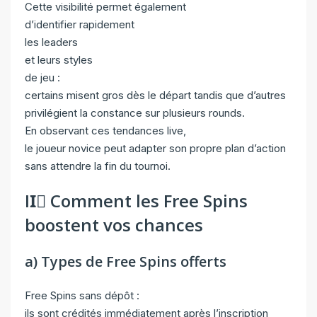
Cette visibilité permet également
d’identifier rapidement
les leaders
et leurs styles
de jeu :
certains misent gros dès le départ tandis que d’autres
privilégient la constance sur plusieurs rounds.
En observant ces tendances live,
le joueur novice peut adapter son propre plan d’action
sans attendre la fin du tournoi.
II️⃣ Comment les Free Spins
boostent vos chances
a) Types de Free Spins offerts
Free Spins sans dépôt :
ils sont crédités immédiatement après l’inscription