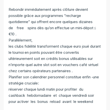
Rebondir immédiatement après clôture devient
possible grâce aux programmes “recharge
quotidienne” qui offrent encore quelques dizaines
de free spins dès qu’on effectue un mini‑dépot ≤
€10 .
Parallèlement,
les clubs fidélité transforment chaque euro joué durant
le tournoi en points pouvant être convertis
ultérieurement soit en crédits bonus utilisables sur
n’importe quel autre slot soit en vouchers café virtuel
chez certains opérateurs partenaires .
Planifier son calendrier personnel constitue enfin ‑une
stratégie cruciale :
réserver chaque lundi matin pour profiter du
cashback hebdomadaire et chaque vendredi soir
pour activer les bonus reload avant le weekend