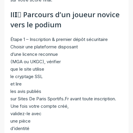
III️⃣ Parcours d’un joueur novice
vers le podium
Étape 1 – Inscription & premier dépôt sécuritaire
Choisir une plateforme disposant
d’une licence reconnue
(MGA ou UKGC), vérifier
que le site utilise
le cryptage SSL
et lire
les avis publiés
sur Sites De Paris Sportifs.Fr avant toute inscription.
Une fois votre compte créé,
validez-le avec
une pièce
d’identité