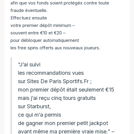
afin que vos fonds soient protégés contre toute
fraude éventuelle.
Effectuez ensuite
votre premier dépôt minimum –
souvent entre €10 et €20 –
pour débloquer automatiquement
les free spins offerts aux nouveaux joueurs.
“J’ai suivi
les recommandations vues
sur Sites De Paris Sportifs.Fr ;
mon premier dépôt était seulement €15
mais j’ai reçu cinq tours gratuits
sur Starburst,
ce qui m’a permis
de gagner mon premier petit jackpot
avant même ma première vraie mise.” –