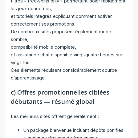
filtres « free‑spins only » permettant isoler rapidement
les jeux concernés,
et tutoriels intégrés expliquant comment activer
correctement ses promotions.
De nombreux sites proposent également mode
sombre,
compatibilité mobile complète,
et assistance chat disponible vingt‑quatre heures sur
vingt‑four .
Ces éléments réduisent considérablement courbe
d’apprentissage
c) Offres promotionnelles ciblées
débutants — résumé global
Les meilleurs sites offrent généralement :
Un package bienvenue incluant dépôts bonifiés
+ quelques dizaines de free spins ;