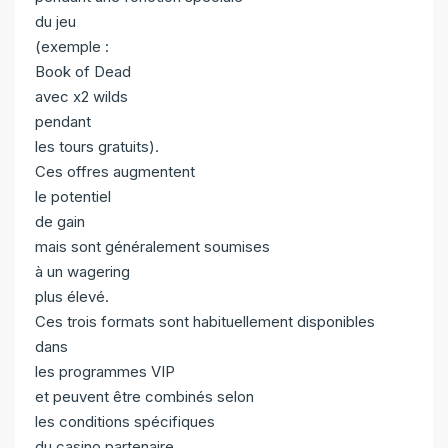
du jeu
(exemple :
Book of Dead
avec x2 wilds
pendant
les tours gratuits).
Ces offres augmentent
le potentiel
de gain
mais sont généralement soumises
à un wagering
plus élevé.
Ces trois formats sont habituellement disponibles
dans
les programmes VIP
et peuvent être combinés selon
les conditions spécifiques
du casino partenaire.