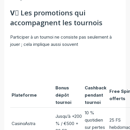
V️⃣ Les promotions qui
accompagnent les tournois
Participer à un tournoi ne consiste pas seulement à
jouer ; cela implique aussi souvent
Bonus
Cashback
Free Spi
Plateforme
dépôt
pendant
offerts
tournoi
tournoi
10 %
Jusqu’à +200
quotidien
25 FS
CasinoAstra
% / €500 +
sur pertes
hebdomad