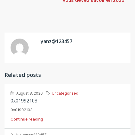
vous devez savoir en 2026
yanz@123457
Related posts
August 8, 2026
Uncategorized
0x01992103
0x01992103
Continue reading
by yanz@123457