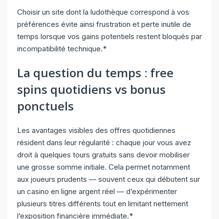
Choisir un site dont la ludothèque correspond à vos
préférences évite ainsi frustration et perte inutile de
temps lorsque vos gains potentiels restent bloqués par
incompatibilité technique.*
La question du temps : free
spins quotidiens vs bonus
ponctuels
Les avantages visibles des offres quotidiennes
résident dans leur régularité : chaque jour vous avez
droit à quelques tours gratuits sans devoir mobiliser
une grosse somme initiale. Cela permet notamment
aux joueurs prudents — souvent ceux qui débutent sur
un casino en ligne argent réel — d’expérimenter
plusieurs titres différents tout en limitant nettement
l’exposition financière immédiate.*