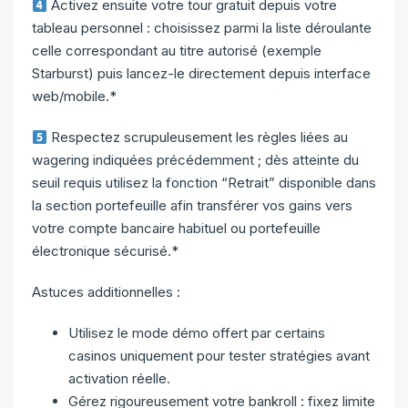
Activez ensuite votre tour gratuit depuis votre
tableau personnel : choisissez parmi la liste déroulante
celle correspondant au titre autorisé (exemple
Starburst) puis lancez-le directement depuis interface
web/mobile.*
Respectez scrupuleusement les règles liées au
wagering indiquées précédemment ; dès atteinte du
seuil requis utilisez la fonction “Retrait” disponible dans
la section portefeuille afin transférer vos gains vers
votre compte bancaire habituel ou portefeuille
électronique sécurisé.*
Astuces additionnelles :
Utilisez le mode démo offert par certains
casinos uniquement pour tester stratégies avant
activation réelle.
Gérez rigoureusement votre bankroll : fixez limite