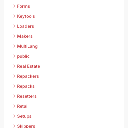
Forms
Keytools
Loaders
Makers
MultiLang
public
Real Estate
Repackers
Repacks
Resetters
Retail
Setups
Skippers