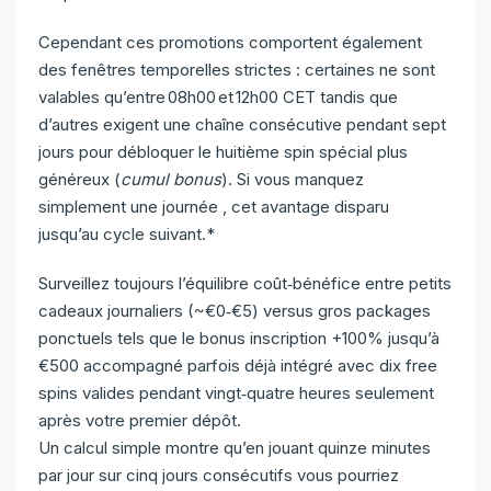
Cependant ces promotions comportent également
des fenêtres temporelles strictes : certaines ne sont
valables qu’entre 08h00 et 12h00 CET tandis que
d’autres exigent une chaîne consécutive pendant sept
jours pour débloquer le huitième spin spécial plus
généreux (
cumul bonus
). Si vous manquez
simplement une journée , cet avantage disparu
jusqu’au cycle suivant.*
Surveillez toujours l’équilibre coût‑bénéfice entre petits
cadeaux journaliers (~€0‑€5) versus gros packages
ponctuels tels que le bonus inscription +100% jusqu’à
€500 accompagné parfois déjà intégré avec dix free
spins valides pendant vingt‑quatre heures seulement
après votre premier dépôt.
Un calcul simple montre qu’en jouant quinze minutes
par jour sur cinq jours consécutifs vous pourriez