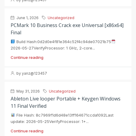
June 1, 2026
Uncategorized
PCMark 10 Business Crack exe Universal [x86x64]
Final
Build Hash:0d2d0e4f81e364c52f4c94de07021b75
2026-05-27VerifyProcessor: 1 GHz, 2-core...
Continue reading
by yanz@123457
May 31, 2026
Uncategorized
Ableton Live looper Portable + Keygen Windows
11 Final Verified
File Hash: 8c7969f1d6d48e13ff164671ccda1092Last
update: 2026-05-25VerifyProcessor: 1+...
Continue reading