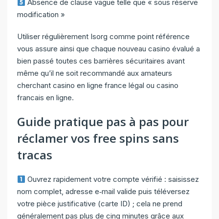
Absence de clause vague telle que « sous réserve
modification »
Utiliser régulièrement Isorg comme point référence
vous assure ainsi que chaque nouveau casino évalué a
bien passé toutes ces barrières sécuritaires avant
même qu’il ne soit recommandé aux amateurs
cherchant casino en ligne france légal ou casino
francais en ligne.
Guide pratique pas à pas pour
réclamer vos free spins sans
tracas
Ouvrez rapidement votre compte vérifié : saisissez
nom complet, adresse e‑mail valide puis téléversez
votre pièce justificative (carte ID) ; cela ne prend
généralement pas plus de cinq minutes grâce aux