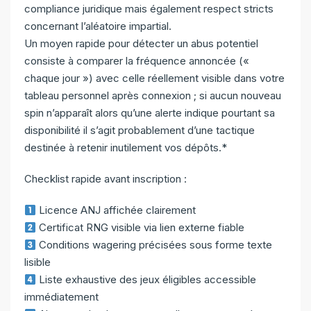
compliance juridique mais également respect stricts
concernant l’aléatoire impartial.
Un moyen rapide pour détecter un abus potentiel
consiste à comparer la fréquence annoncée («
chaque jour ») avec celle réellement visible dans votre
tableau personnel après connexion ; si aucun nouveau
spin n’apparaît alors qu’une alerte indique pourtant sa
disponibilité il s’agit probablement d’une tactique
destinée à retenir inutilement vos dépôts.*
Checklist rapide avant inscription :
Licence ANJ affichée clairement
Certificat RNG visible via lien externe fiable
Conditions wagering précisées sous forme texte
lisible
Liste exhaustive des jeux éligibles accessible
immédiatement