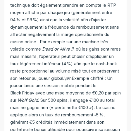
technique doit également prendre en compte le RTP
moyen affiché par chaque jeu (généralement entre
94 % et 98 %) ainsi que la volatilité afin d’ajuster
dynamiquement la fréquence du remboursement sans
affecter négativement la marge opérationnelle du
casino online . Par exemple sur une machine très
volatile comme
Dead or Alive II
, où les gains sont rares
mais massifs, l’opérateur peut choisir d’appliquer un
taux légèrement inférieur (4 %) afin que le cash‑back
reste proportionnel au volume misé tout en préservant
son retour au joueur global.\n\nExemple chiffré : Un
joueur lance une session mobile pendant le
Black Friday avec une mise moyenne de €0,20 par spin
sur
Wolf Gold
. Sur 500 spins, il engage €100 au total
mais ne gagne rien (« perte nette €100 »). Le casino
applique alors un taux de remboursement ‑5 %,
générant €5 crédités immédiatement dans son
portefeuille bonus utilisable pour poursuivre sa session