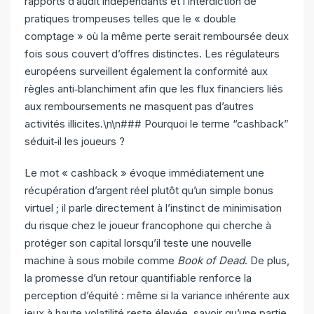
rapports d’audit indépendants et l’interdiction de
pratiques trompeuses telles que le « double
comptage » où la même perte serait remboursée deux
fois sous couvert d’offres distinctes. Les régulateurs
européens surveillent également la conformité aux
règles anti‑blanchiment afin que les flux financiers liés
aux remboursements ne masquent pas d’autres
activités illicites.\n\n### Pourquoi le terme “cashback”
séduit‑il les joueurs ?
Le mot « cashback » évoque immédiatement une
récupération d’argent réel plutôt qu’un simple bonus
virtuel ; il parle directement à l’instinct de minimisation
du risque chez le joueur francophone qui cherche à
protéger son capital lorsqu’il teste une nouvelle
machine à sous mobile comme
Book of Dead
. De plus,
la promesse d’un retour quantifiable renforce la
perception d’équité : même si la variance inhérente aux
jeux à haute volatilité reste élevée, savoir qu’une partie