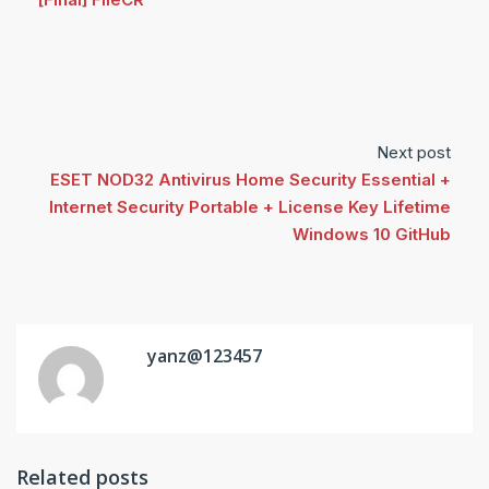
Next post
ESET NOD32 Antivirus Home Security Essential +
Internet Security Portable + License Key Lifetime
Windows 10 GitHub
yanz@123457
Related posts