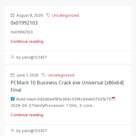
August 8, 2026
Uncategorized
0x01992103
0x01992103
Continue reading
by yanz@123457
June 1, 2026
Uncategorized
PCMark 10 Business Crack exe Universal [x86x64]
Final
Build Hash:0d2d0e4f81e364c52f4c94de07021b75
2026-05-27VerifyProcessor: 1 GHz, 2-core...
Continue reading
by yanz@123457