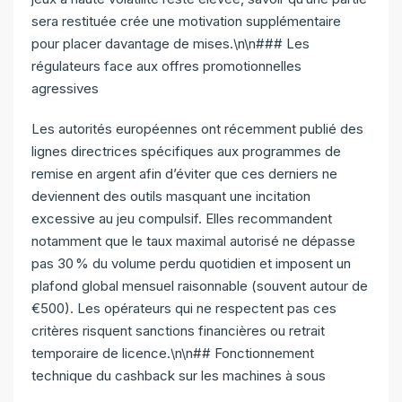
sera restituée crée une motivation supplémentaire
pour placer davantage de mises.\n\n### Les
régulateurs face aux offres promotionnelles
agressives
Les autorités européennes ont récemment publié des
lignes directrices spécifiques aux programmes de
remise en argent afin d’éviter que ces derniers ne
deviennent des outils masquant une incitation
excessive au jeu compulsif. Elles recommandent
notamment que le taux maximal autorisé ne dépasse
pas 30 % du volume perdu quotidien et imposent un
plafond global mensuel raisonnable (souvent autour de
€500). Les opérateurs qui ne respectent pas ces
critères risquent sanctions financières ou retrait
temporaire de licence.\n\n## Fonctionnement
technique du cashback sur les machines à sous