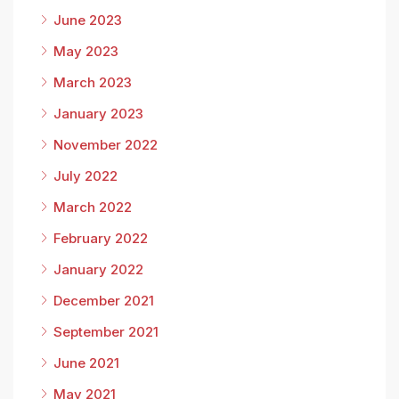
June 2023
May 2023
March 2023
January 2023
November 2022
July 2022
March 2022
February 2022
January 2022
December 2021
September 2021
June 2021
May 2021