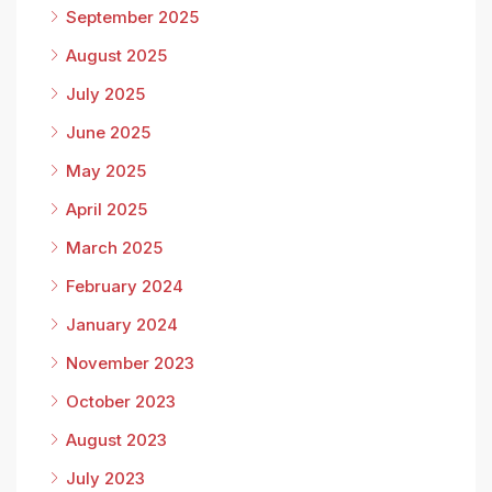
September 2025
August 2025
July 2025
June 2025
May 2025
April 2025
March 2025
February 2024
January 2024
November 2023
October 2023
August 2023
July 2023