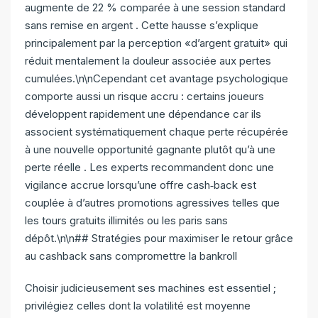
augmente de 22 % comparée à une session standard
sans remise en argent . Cette hausse s’explique
principalement par la perception «d’argent gratuit» qui
réduit mentalement la douleur associée aux pertes
cumulées.\n\nCependant cet avantage psychologique
comporte aussi un risque accru : certains joueurs
développent rapidement une dépendance car ils
associent systématiquement chaque perte récupérée
à une nouvelle opportunité gagnante plutôt qu’à une
perte réelle . Les experts recommandent donc une
vigilance accrue lorsqu’une offre cash‑back est
couplée à d’autres promotions agressives telles que
les tours gratuits illimités ou les paris sans
dépôt.\n\n## Stratégies pour maximiser le retour grâce
au cashback sans compromettre la bankroll
Choisir judicieusement ses machines est essentiel ;
privilégiez celles dont la volatilité est moyenne