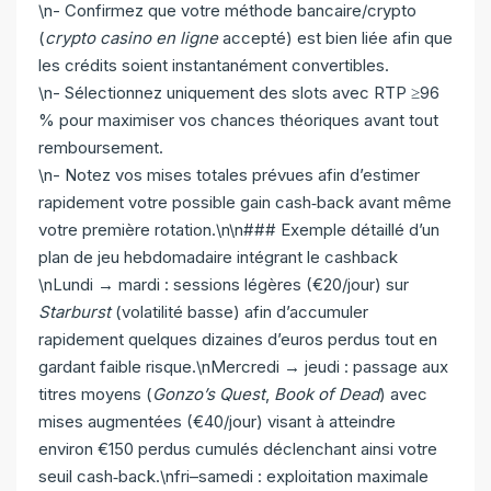
\n- Confirmez que votre méthode bancaire/crypto
(
crypto casino en ligne
accepté) est bien liée afin que
les crédits soient instantanément convertibles.
\n- Sélectionnez uniquement des slots avec RTP ≥96
% pour maximiser vos chances théoriques avant tout
remboursement.
\n- Notez vos mises totales prévues afin d’estimer
rapidement votre possible gain cash‑back avant même
votre première rotation.\n\n### Exemple détaillé d’un
plan de jeu hebdomadaire intégrant le cashback
\nLundi → mardi : sessions légères (€20/jour) sur
Starburst
(volatilité basse) afin d’accumuler
rapidement quelques dizaines d’euros perdus tout en
gardant faible risque.\nMercredi → jeudi : passage aux
titres moyens (
Gonzo’s Quest
,
Book of Dead
) avec
mises augmentées (€40/jour) visant à atteindre
environ €150 perdus cumulés déclenchant ainsi votre
seuil cash‑back.\nfri–samedi : exploitation maximale