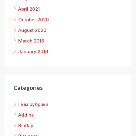
April 2021
October 2020
August 2020
March 2016
January 2016
Categories
! Без рубрики
Addins
BluRay