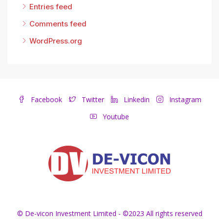
Entries feed
Comments feed
WordPress.org
Facebook
Twitter
Linkedin
Instagram
Youtube
© De-vicon Investment Limited - ©2023 All rights reserved