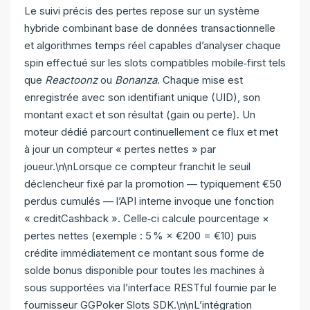
Le suivi précis des pertes repose sur un système
hybride combinant base de données transactionnelle
et algorithmes temps réel capables d’analyser chaque
spin effectué sur les slots compatibles mobile‑first tels
que
Reactoonz
ou
Bonanza
. Chaque mise est
enregistrée avec son identifiant unique (UID), son
montant exact et son résultat (gain ou perte). Un
moteur dédié parcourt continuellement ce flux et met
à jour un compteur « pertes nettes » par
joueur.\n\nLorsque ce compteur franchit le seuil
déclencheur fixé par la promotion — typiquement €50
perdus cumulés — l’API interne invoque une fonction
« creditCashback ». Celle‑ci calcule pourcentage ×
pertes nettes (exemple : 5 % × €200 = €10) puis
crédite immédiatement ce montant sous forme de
solde bonus disponible pour toutes les machines à
sous supportées via l’interface RESTful fournie par le
fournisseur GGPoker Slots SDK.\n\nL’intégration